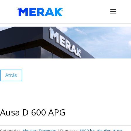
Atrás
Ausa D 600 APG
Categorías:
Alquiler
,
Dumpers
Etiquetas:
6000 kg
,
Alquiler
,
Ausa
,