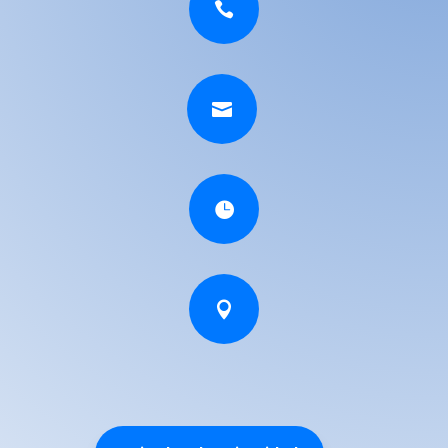



