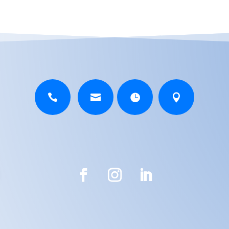



