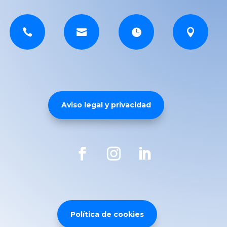




Aviso legal y privacidad
Política de cookies