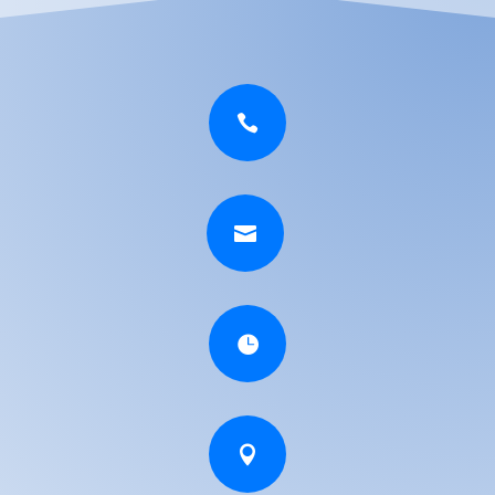



