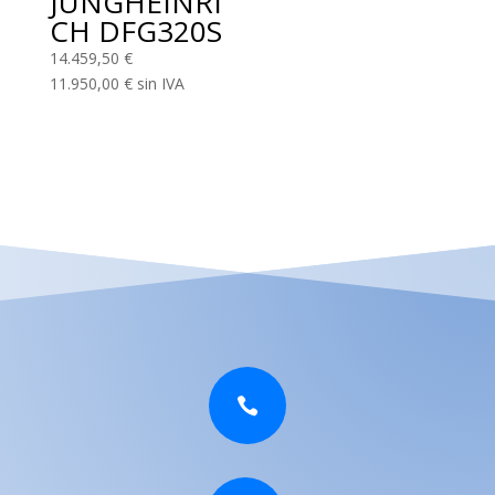
JUNGHEINRI
CH DFG320S
14.459,50
€
11.950,00
€
sin IVA
