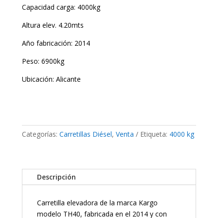
Capacidad carga: 4000kg
Altura elev. 4.20mts
Año fabricación: 2014
Peso: 6900kg
Ubicación: Alicante
KARGO
TH40
cantidad
Categorías:
Carretillas Diésel
,
Venta
Etiqueta:
4000 kg
Descripción
Carretilla elevadora de la marca Kargo
modelo TH40, fabricada en el 2014 y con